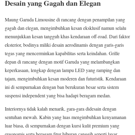
Desain yang Gagah dan Elegan
Maung Garuda Limousine di rancang dengan penampilan yang
gagah dan elegan, mengimbuhkan kesan eksklusif namun selalu
menunjukkan kesan tangguh khas kendaraan off-road. Dari faktor
eksterior, bodinya miliki desain aerodinamis dengan garis-garis
tegas yang mencerminkan kapabilitas serta keindahan. Grille
depan di rancang dengan motif Garuda yang melambangkan
keperkasaan, lengkap dengan lampu LED yang ramping dan
tajam, mengimbuhkan kesan moderen dan futuristik. Kendaraan
ini di sempurnakan dengan ban berukuran besar serta sistem
suspensi independent yang bisa hadapi beragam medan.
Interiornya tidak kalah menarik, gara-gara didesain dengan
sentuhan mewah. Kabin yang luas mengimbuhkan kenyamanan
luar biasa, di sempurnakan dengan kursi kulit premium yang
ergonomis serta beragam fitur hiburan canggih seperti layar