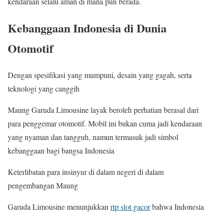
kendaraan selalu aman di mana pun berada.
Kebanggaan Indonesia di Dunia
Otomotif
Dengan spesifikasi yang mumpuni, desain yang gagah, serta
teknologi yang canggih
Maung Garuda Limousine layak beroleh perhatian berasal dari
para penggemar otomotif. Mobil ini bukan cuma jadi kendaraan
yang nyaman dan tangguh, namun termasuk jadi simbol
kebanggaan bagi bangsa Indonesia
Keterlibatan para insinyur di dalam negeri di dalam
pengembangan Maung
Garuda Limousine menunjukkan
rtp slot gacor
bahwa Indonesia