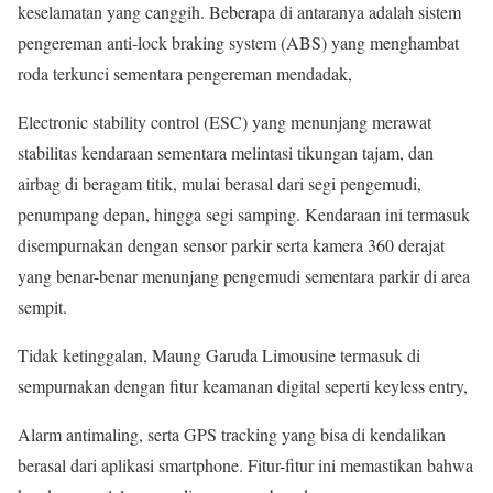
keselamatan yang canggih. Beberapa di antaranya adalah sistem
pengereman anti-lock braking system (ABS) yang menghambat
roda terkunci sementara pengereman mendadak,
Electronic stability control (ESC) yang menunjang merawat
stabilitas kendaraan sementara melintasi tikungan tajam, dan
airbag di beragam titik, mulai berasal dari segi pengemudi,
penumpang depan, hingga segi samping. Kendaraan ini termasuk
disempurnakan dengan sensor parkir serta kamera 360 derajat
yang benar-benar menunjang pengemudi sementara parkir di area
sempit.
Tidak ketinggalan, Maung Garuda Limousine termasuk di
sempurnakan dengan fitur keamanan digital seperti keyless entry,
Alarm antimaling, serta GPS tracking yang bisa di kendalikan
berasal dari aplikasi smartphone. Fitur-fitur ini memastikan bahwa