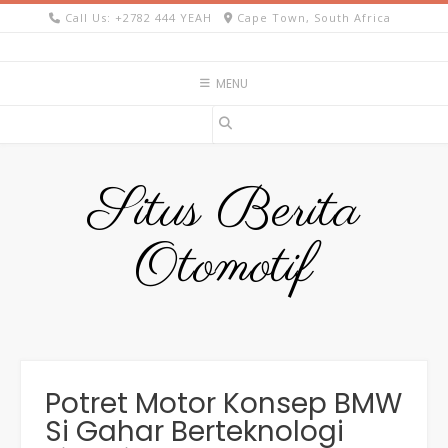
Skip
Call Us: +2782 444 YEAH
Cape Town, South Africa
to
content
MENU
Situs Berita
Otomotif
Potret Motor Konsep BMW
Si Gahar Berteknologi