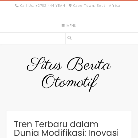
Skip
Call Us: +2782 444 YEAH
Cape Town, South Africa
to
content
MENU
Situs Berita
Otomotif
Tren Terbaru dalam
Dunia Modifikasi: Inovasi